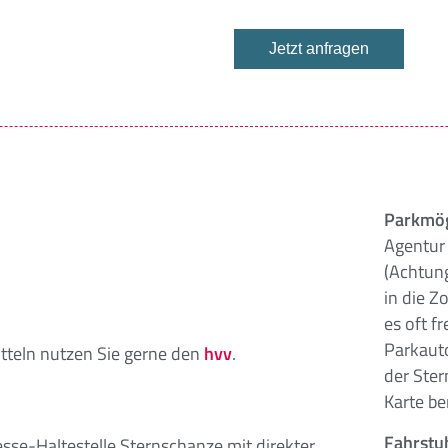
Jetzt anfragen
Parkmög
Agentur 
(Achtung
in die Z
es oft f
Parkauto
itteln nutzen Sie gerne den
hvv
.
der Ster
Karte b
Fahrstuh
esse-Haltestelle Sternschanze mit direkter