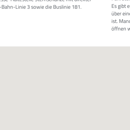
Es gibt 
Bahn-Linie 3 sowie die Buslinie 181.
über ein
ist. Man
öffnen w