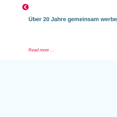
Über 20 Jahre gemeinsam werb
Read more …
rige Alles klar-Agentur in Hamburg
screen-Studio
viertel aus liefern wir frische
on – mit einem zuverlässigen Team,
erten und Expertinnen sowie unserem
wischen persönlicher Beratung und