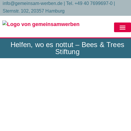
Inhalt
info@gemeinsam-werben.de | Tel. +49 40 7699697-0 |
springen
Sternstr. 102, 20357 Hamburg
Helfen, wo es nottut – Bees & Trees
Helfen, wo es nott
Stiftung