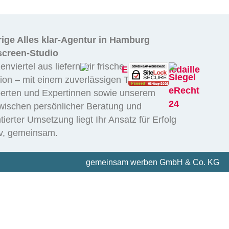
rige Alles klar-Agentur in Hamburg
screen-Studio
viertel aus liefern wir frische
on – mit einem zuverlässigen Team,
erten und Expertinnen sowie unserem
wischen persönlicher Beratung und
tierter Umsetzung liegt Ihr Ansatz für Erfolg
tiv, gemeinsam.
gemeinsam werben GmbH & Co. KG
Sternstraße 102 · 20357 Hamburg
info@gemeinsam-werben.de
+49 (40) 769 96 97-0
Bildquellen teilweise mit KI erzeugt