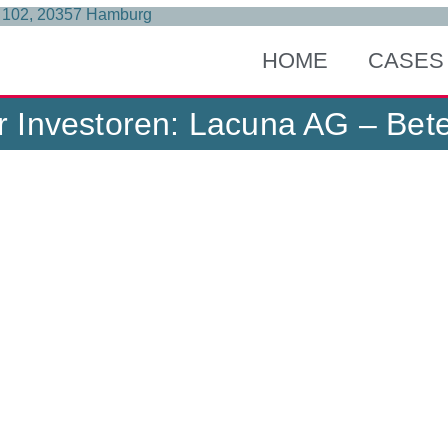
r. 102, 20357 Hamburg
HOME
CASES
r Investoren: Lacuna AG – Bet
 für Investoren