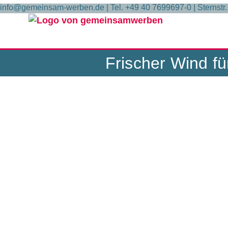
Inhalt
info@gemeinsam-werben.de | Tel. +49 40 7699697-0 | Sternst
springen
Frischer Wind fü
Lacuna AG mit Wind